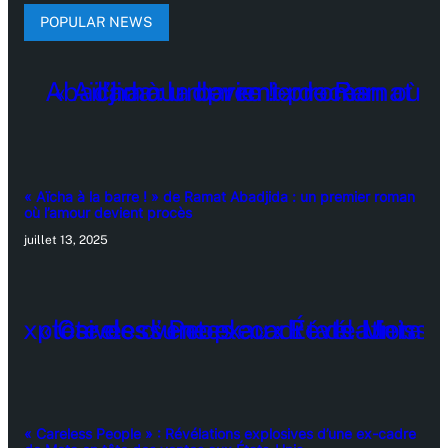
POPULAR NEWS
« Aïcha à la barre ! » de Ramat Abadjida : un premier roman
où l’amour devient procès
juillet 13, 2025
« Careless People » : Révélations explosives d’une ex-cadre