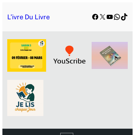
Facebook
X
YouTube
Whats
TikT
L’ivre Du Livre