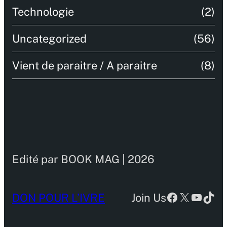
Technologie
(2)
Uncategorized
(56)
Vient de paraitre / A paraitre
(8)
Edité par BOOK MAG | 2026
Facebook
X
YouTu
TikT
DON POUR L’IVRE
Join Us