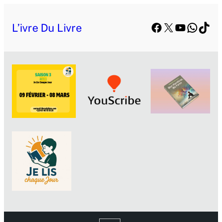
Aller
Facebook
X
YouTube
Whats
TikT
au
L’ivre Du Livre
contenu