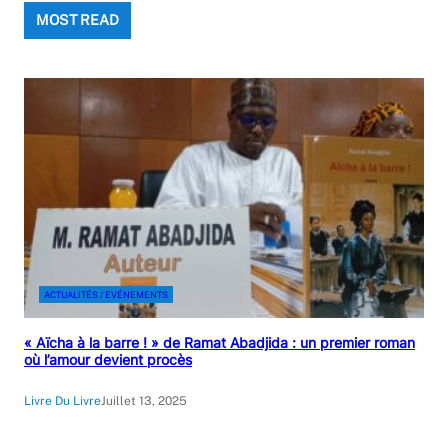
MOST READ
ACTUALITÉS / EVÉNEMENTS
« Aïcha à la barre ! » de Ramat Abadjida : un premier roman
où l’amour devient procès
Livre Du Livre
Juillet 13, 2025