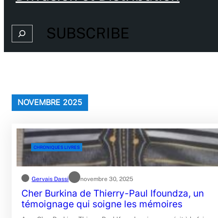
SUBSCRIBE
Search
NOVEMBRE 2025
CHRONIQUES LIVRES
Gervais Dassi
novembre 30, 2025
Cher Burkina de Thierry-Paul Ifoundza, un
témoignage qui soigne les mémoires