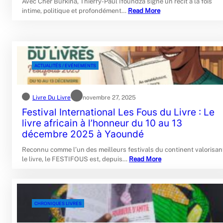
Avec Cher Burkina, Thierry-Paul Ifoundza signe un récit à la fois
intime, politique et profondément…
Read More
ACTUALITÉS / EVÉNEMENTS
Livre Du Livre
novembre 27, 2025
Festival International Les Fous du Livre : Le
livre africain à l’honneur du 10 au 13
décembre 2025 à Yaoundé
Reconnu comme l’un des meilleurs festivals du continent valorisan
le livre, le FESTIFOUS est, depuis…
Read More
CHRONIQUES LIVRES