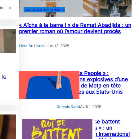
ns, le
ACTUALITÉS / EVÉNEMENTS
« Aïcha à la barre ! » de Ramat Abadjida : un
premier roman où l’amour devient procès
Livre Du Livre
Juillet 13, 2025
« Careless People » :
 le
Révélations explosives d’une
ex-cadre de Meta en tête
des ventes aux États-Unis
Gervais Dassi
Avril 1, 2025
« Ces filles qui se battent
pour leurs droits » : un
ouvrage de Plan International