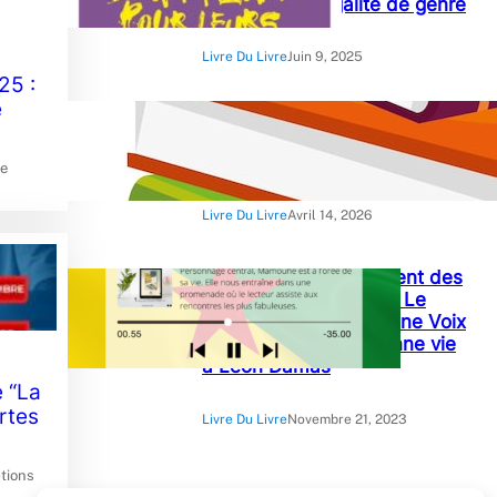
France pour l’égalité de genre
Livre Du Livre
Juin 9, 2025
25 :
e
« Crimes contre le devoir » :
Briston Wilfried Amoussou-
Guenou
le
Livre Du Livre
Avril 14, 2026
« Damas, le scintillement des
larmes » de Catherine Le
Pelletier l’audibook d’une Voix
Une Histoire qui redonne vie
à Léon Damas
 “La
rtes
Livre Du Livre
Novembre 21, 2023
ptions