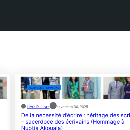
ANALYSES ET OPINIONS
Livre Du Livre
novembre 30, 2025
De la nécessité d’écrire : héritage des scr
– sacerdoce des écrivains (Hommage à
Nuptia Akouala)