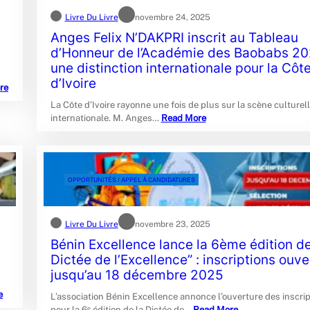
Livre Du Livre
novembre 24, 2025
Anges Felix N’DAKPRI inscrit au Tableau
d’Honneur de l’Académie des Baobabs 20
une distinction internationale pour la Côt
d’Ivoire
re
La Côte d’Ivoire rayonne une fois de plus sur la scène culturel
internationale. M. Anges…
Read More
OPPORTUNITÉS / APPEL À CANDIDATURES
Livre Du Livre
novembre 23, 2025
Bénin Excellence lance la 6ème édition de
Dictée de l’Excellence” : inscriptions ouve
jusqu’au 18 décembre 2025
e
L’association Bénin Excellence annonce l’ouverture des inscri
pour la 6ᵉ édition de la Dictée de…
Read More