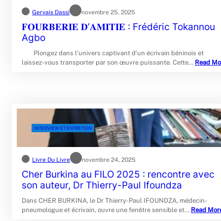
Gervais Dassi
novembre 25, 2025
𝐅𝐎𝐔𝐑𝐁𝐄𝐑𝐈𝐄 𝐃’𝐀𝐌𝐈𝐓𝐈𝐄 : Frédéric Tokannou
Agbo
Plongez dans l’univers captivant d’un écrivain béninois et
laissez-vous transporter par son œuvre puissante. Cette…
Read Mo
INTERVIEW ET ENTRETIEN
Livre Du Livre
novembre 24, 2025
Cher Burkina au FILO 2025 : rencontre avec
son auteur, Dr Thierry-Paul Ifoundza
Dans CHER BURKINA, le Dr Thierry-Paul IFOUNDZA, médecin-
pneumologue et écrivain, ouvre une fenêtre sensible et…
Read Mor