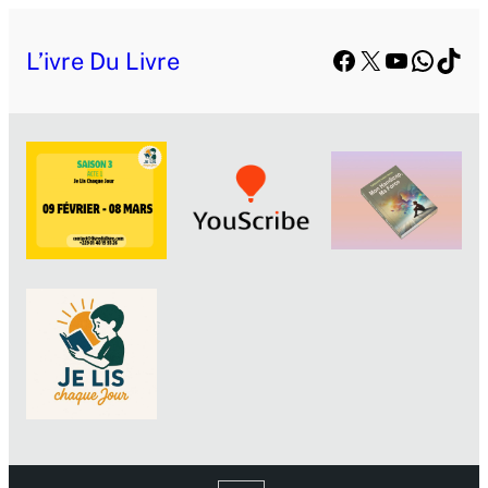
Facebook
X
YouTube
Whats
TikT
L’ivre Du Livre