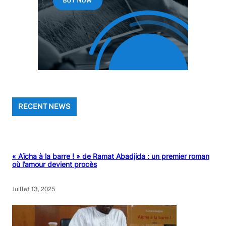
RECENT NEWS
« Aïcha à la barre ! » de Ramat Abadjida : un premier roman
où l’amour devient procès
Juillet 13, 2025