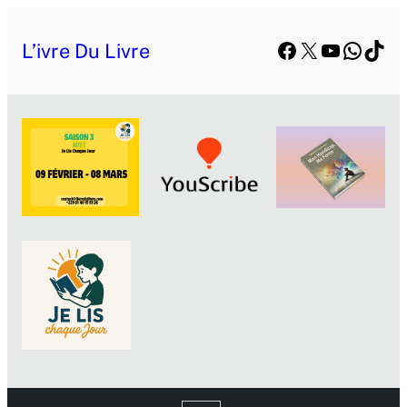
Aller
Facebook
X
YouTube
Whats
TikT
au
L’ivre Du Livre
contenu