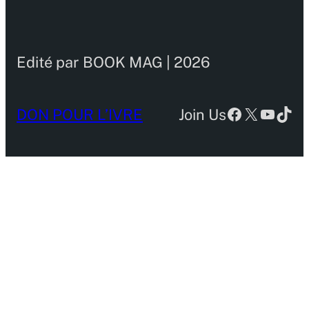
Edité par BOOK MAG | 2026
Facebook
X
YouTu
TikT
DON POUR L’IVRE
Join Us