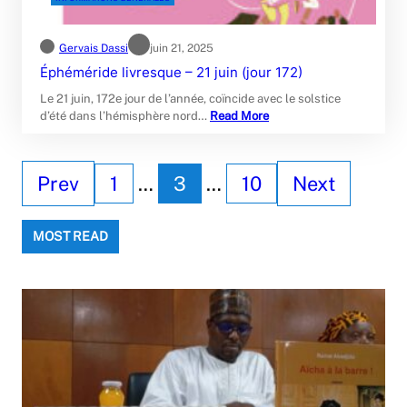
Gervais Dassi
juin 21, 2025
Éphéméride livresque – 21 juin (jour 172)
Le 21 juin, 172e jour de l’année, coïncide avec le solstice
d’été dans l’hémisphère nord…
Read More
Prev
1
…
3
…
10
Next
MOST READ