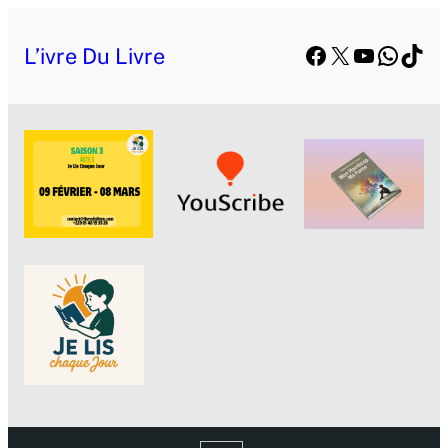
Facebook
X
YouTube
Whats
TikT
L’ivre Du Livre