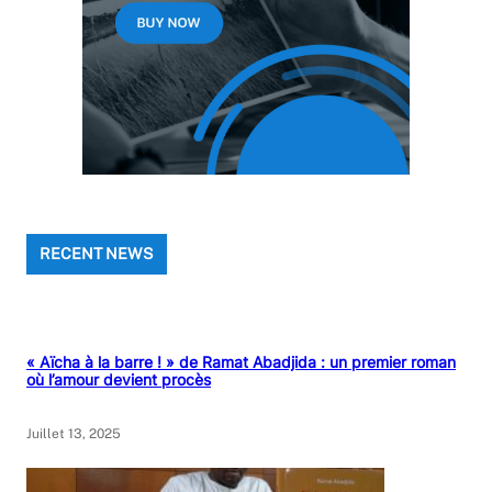
RECENT NEWS
« Aïcha à la barre ! » de Ramat Abadjida : un premier roman
où l’amour devient procès
Juillet 13, 2025