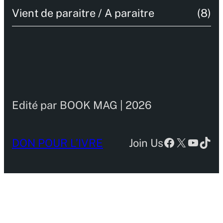
Vient de paraitre / A paraitre
(8)
Edité par BOOK MAG | 2026
Facebook
X
YouTu
TikT
DON POUR L’IVRE
Join Us