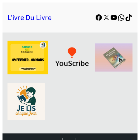
Aller
Facebook
X
YouTube
Whats
TikT
au
L’ivre Du Livre
contenu