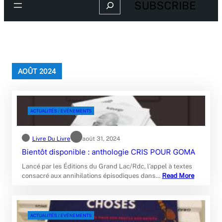
Search
SUBSCRIBE
AOÛT 2024
ACTUALITÉS / EVÉNEMENTS
Livre Du Livre
août 31, 2024
Bientôt disponible : anthologie CRIS POUR GOMA
Lancé par les Éditions du Grand Lac/Rdc, l’appel à textes
consacré aux annihilations épisodiques dans…
Read More
ACTUALITÉS / EVÉNEMENTS