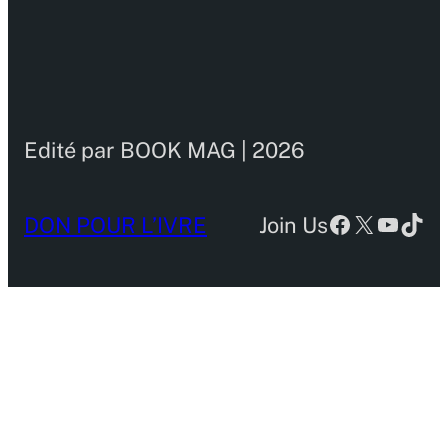
Edité par BOOK MAG | 2026
Facebook
X
YouTu
TikT
DON POUR L’IVRE
Join Us