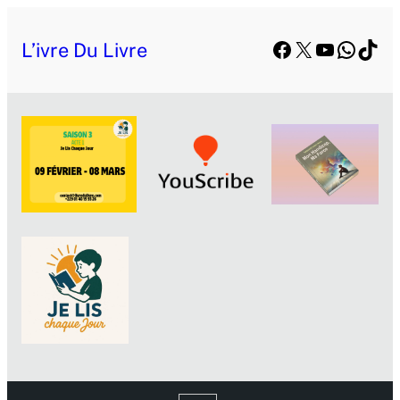
Facebook
X
YouTube
Whats
TikT
L’ivre Du Livre