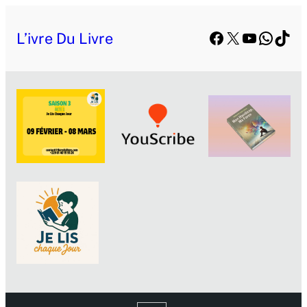
Facebook
X
YouTube
Whats
TikT
L’ivre Du Livre