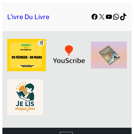
Aller
Facebook
X
YouTube
Whats
TikT
au
L’ivre Du Livre
contenu