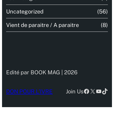
Uncategorized
(56)
Vient de paraitre / A paraitre
(8)
Edité par BOOK MAG | 2026
Facebook
X
YouTu
TikT
DON POUR L’IVRE
Join Us