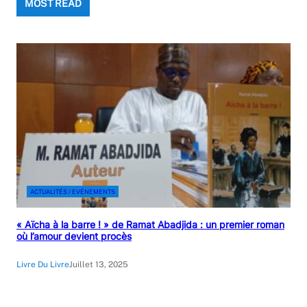
MOST READ
ACTUALITÉS / EVÉNEMENTS
« Aïcha à la barre ! » de Ramat Abadjida : un premier roman
où l’amour devient procès
Livre Du Livre
Juillet 13, 2025