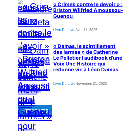
« Crimes contre le devoir » :
Briston Wilfried Amoussou-
Guenou
Livre Du Livre
Avril 14, 2026
« Damas, le scintillement
des larmes » de Catherine
Le Pelletier l’audibook d’une
Voix Une Histoire qui
redonne vie à Léon Damas
Livre Du Livre
Novembre 21, 2023
INITIATIVES