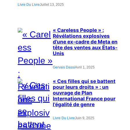
Livre Du Livre
Juillet 13, 2025
« Careless People » :
Révélations explosives
d’une ex-cadre de Meta en
tête des ventes aux États-
Unis
Gervais Dassi
Avril 1, 2025
« Ces filles qui se battent
pour leurs droits » : un
ouvrage de Plan
International France pour
l’égalité de genre
Livre Du Livre
Juin 9, 2025