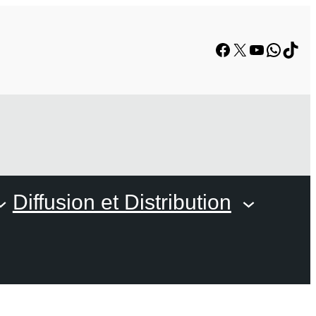
Facebook
X
YouTube
Whats
TikT
Diffusion et Distribution