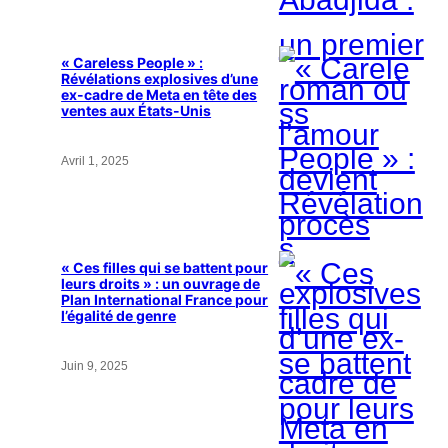
« Careless People » :
Révélations explosives d’une
ex-cadre de Meta en tête des
ventes aux États-Unis
Avril 1, 2025
« Ces filles qui se battent pour
leurs droits » : un ouvrage de
Plan International France pour
l’égalité de genre
Juin 9, 2025