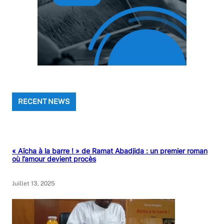
RECENT NEWS
« Aïcha à la barre ! » de Ramat Abadjida : un premier roman
où l’amour devient procès
Juillet 13, 2025