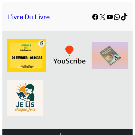
Aller
Facebook
X
YouTube
Whats
TikT
au
L’ivre Du Livre
contenu