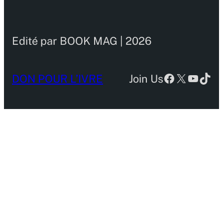
Edité par BOOK MAG | 2026
Facebook
X
YouTu
TikT
DON POUR L’IVRE
Join Us