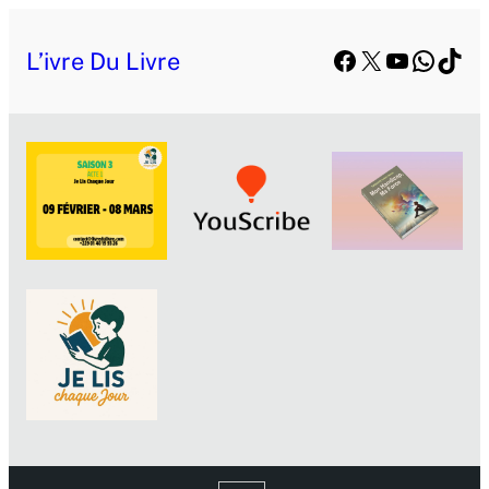
Aller
Facebook
X
YouTube
Whats
TikT
au
L’ivre Du Livre
contenu