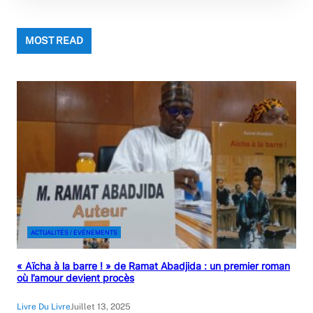
MOST READ
ACTUALITÉS / EVÉNEMENTS
« Aïcha à la barre ! » de Ramat Abadjida : un premier roman
où l’amour devient procès
Livre Du Livre
Juillet 13, 2025