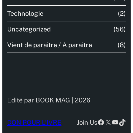
Technologie
(2)
Uncategorized
(56)
Vient de paraitre / A paraitre
(8)
Edité par BOOK MAG | 2026
Facebook
X
YouTu
TikT
DON POUR L’IVRE
Join Us