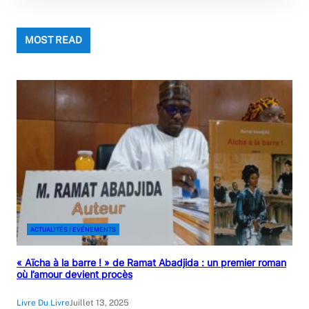
MOST READ
ACTUALITÉS / EVÉNEMENTS
« Aïcha à la barre ! » de Ramat Abadjida : un premier roman
où l’amour devient procès
Livre Du Livre
Juillet 13, 2025