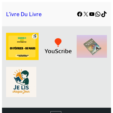
Aller
Facebook
X
YouTube
Whats
TikT
au
L’ivre Du Livre
contenu