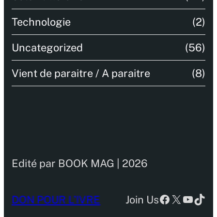
Technologie
(2)
Uncategorized
(56)
Vient de paraitre / A paraitre
(8)
Edité par BOOK MAG | 2026
Facebook
X
YouTu
TikT
DON POUR L’IVRE
Join Us