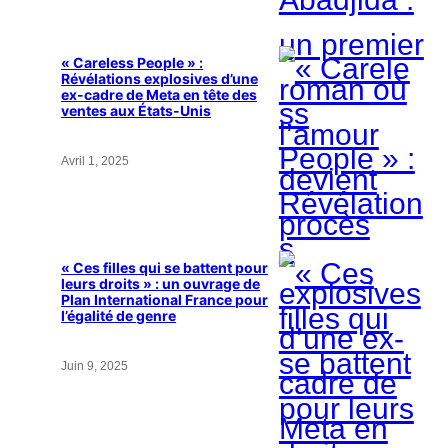
« Careless People » :
Révélations explosives d’une
ex-cadre de Meta en tête des
ventes aux États-Unis
Avril 1, 2025
« Ces filles qui se battent pour
leurs droits » : un ouvrage de
Plan International France pour
l’égalité de genre
Juin 9, 2025