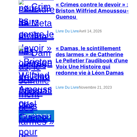
« Crimes contre le devoir » :
Briston Wilfried Amoussou-
Guenou
Livre Du Livre
Avril 14, 2026
« Damas, le scintillement
des larmes » de Catherine
Le Pelletier l’audibook d’une
Voix Une Histoire qui
redonne vie à Léon Damas
Livre Du Livre
Novembre 21, 2023
INITIATIVES