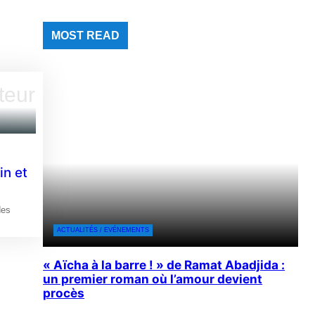
MOST READ
in et
des
ACTUALITÉS / EVÉNEMENTS
« Aïcha à la barre ! » de Ramat Abadjida :
un premier roman où l’amour devient
procès