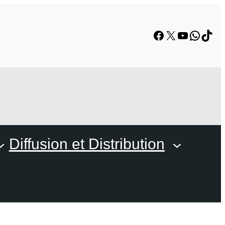
Facebook
X
YouTube
Whats
TikT
Diffusion et Distribution