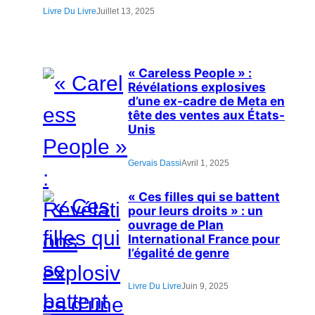
Livre Du Livre
Juillet 13, 2025
« Careless People » :
Révélations explosives
d’une ex-cadre de Meta en
tête des ventes aux États-
Unis
Gervais Dassi
Avril 1, 2025
« Ces filles qui se battent
pour leurs droits » : un
ouvrage de Plan
International France pour
l’égalité de genre
Livre Du Livre
Juin 9, 2025