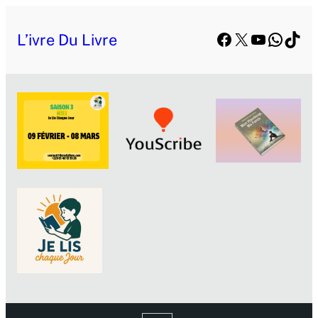
Aller
Facebook
X
YouTube
Whats
TikT
au
L’ivre Du Livre
contenu