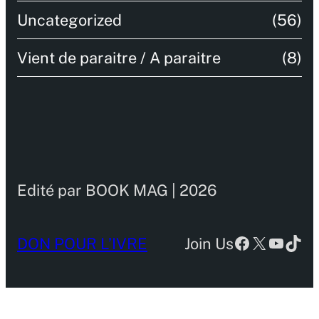
Uncategorized
(56)
Vient de paraitre / A paraitre
(8)
Edité par BOOK MAG | 2026
Facebook
X
YouTu
TikT
DON POUR L’IVRE
Join Us