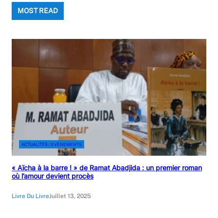
MOST READ
ACTUALITÉS / EVÉNEMENTS
« Aïcha à la barre ! » de Ramat Abadjida : un premier roman
où l’amour devient procès
Livre Du Livre
Juillet 13, 2025