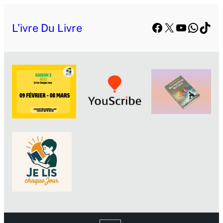
Aller
Facebook
X
YouTube
Whats
TikT
au
L’ivre Du Livre
contenu