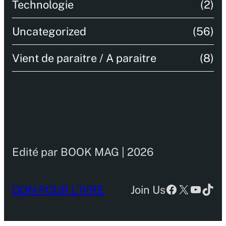
Technologie
(2)
Uncategorized
(56)
Vient de paraitre / A paraitre
(8)
Edité par BOOK MAG | 2026
Facebook
X
YouTu
TikT
DON POUR L’IVRE
Join Us