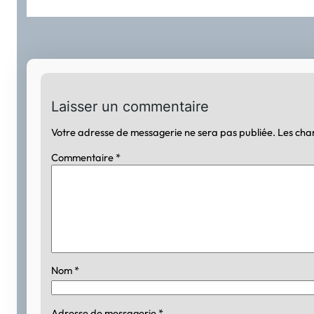
Laisser un commentaire
Votre adresse de messagerie ne sera pas publiée.
Les cha
Commentaire
*
Nom
*
Adresse de messagerie
*