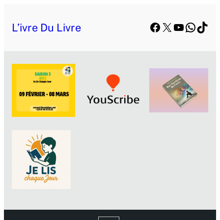
Facebook
X
YouTube
Whats
TikT
L’ivre Du Livre