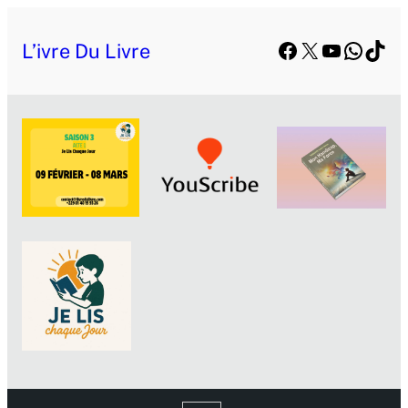
Facebook
X
YouTube
Whats
TikT
L’ivre Du Livre