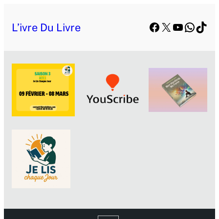
Facebook
X
YouTube
Whats
TikT
L’ivre Du Livre