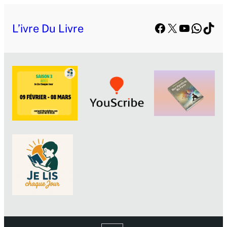
Facebook
X
YouTube
Whats
TikT
L’ivre Du Livre