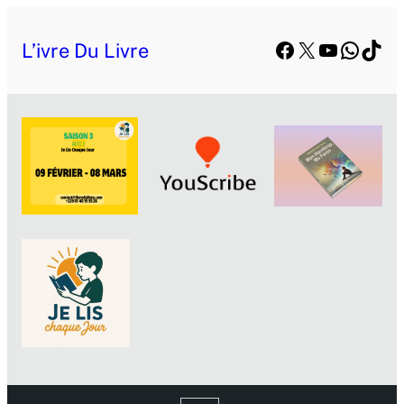
Facebook
X
YouTube
Whats
TikT
L’ivre Du Livre