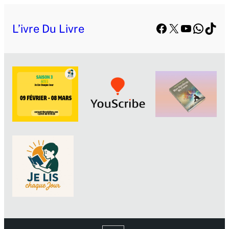
Facebook
X
YouTube
Whats
TikT
L’ivre Du Livre