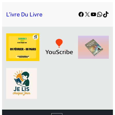
Facebook
X
YouTube
Whats
TikT
L’ivre Du Livre