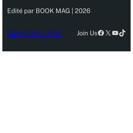
Edité par BOOK MAG | 2026
Facebook
X
YouTu
TikT
DON POUR L’IVRE
Join Us