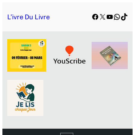
Facebook
X
YouTube
Whats
TikT
L’ivre Du Livre