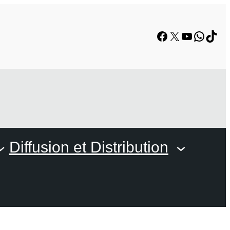
Facebook
X
YouTube
Whats
TikT
Diffusion et Distribution