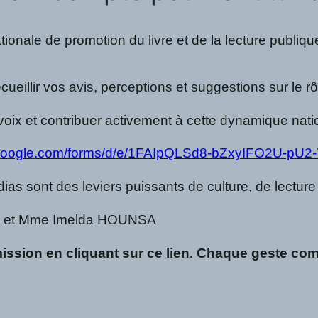
tionale de promotion du livre et de la lecture publiq
ueillir vos avis, perceptions et suggestions sur le r
 voix et contribuer activement à cette dynamique nati
s.google.com/forms/d/e/1FAIpQLSd8-bZxyIFO2U-p
as sont des leviers puissants de culture, de lecture
TOU et Mme Imelda HOUNSA
mission en cliquant sur ce lien. Chaque geste com