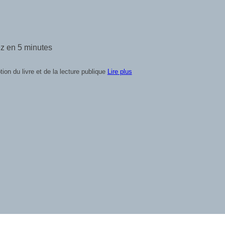
09 livres publiés
ent pas de voir. Dans le secteur du livre, elles révèlent
Lire plus