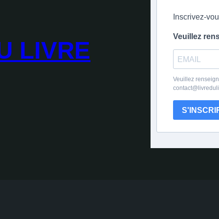
Inscrivez-vou
Veuillez ren
U LIVRE
Veuillez renseign
contact@livredul
S'INSCRI