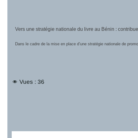
Marché du livre béninois en 2025 : ce que révèlent les 3
Les statistiques racontent souvent ce que les impressions ne permett
Vues :
36