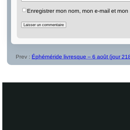
Enregistrer mon nom, mon e-mail et mon 
Prev :
Éphéméride livresque – 6 août (jour 21