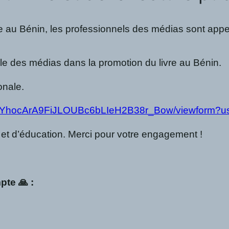
ue au Bénin, les professionnels des médias sont appelé
ôle des médias dans la promotion du livre au Bénin.
onale.
U2-YhocArA9FiJLOUBc6bLIeH2B38r_Bow/viewform?us
 et d’éducation. Merci pour votre engagement !
pte 🙏 :