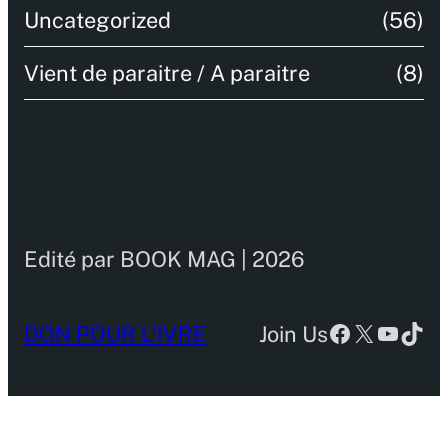
Uncategorized
(56)
Vient de paraitre / A paraitre
(8)
Edité par BOOK MAG | 2026
Facebook
X
YouTu
TikT
DON POUR L’IVRE
Join Us