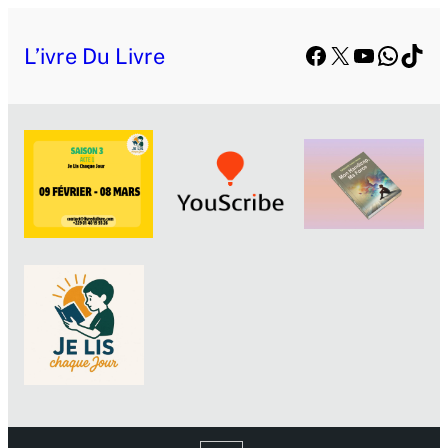
Facebook
X
YouTube
Whats
TikT
L’ivre Du Livre