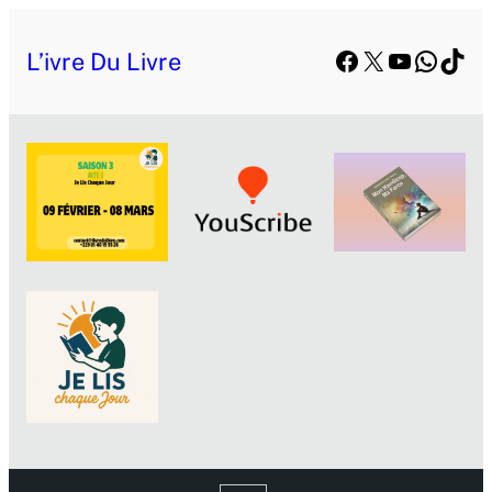
Facebook
X
YouTube
Whats
TikT
L’ivre Du Livre