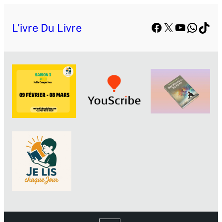
Facebook
X
YouTube
Whats
TikT
L’ivre Du Livre