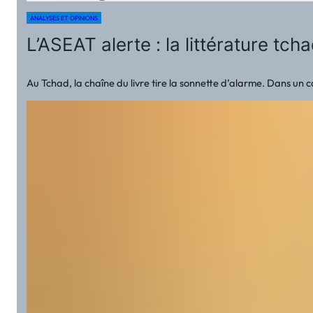
ANALYSES ET OPINIONS
L’ASEAT alerte : la littérature tch
Au Tchad, la chaîne du livre tire la sonnette d’alarme. Dans un c