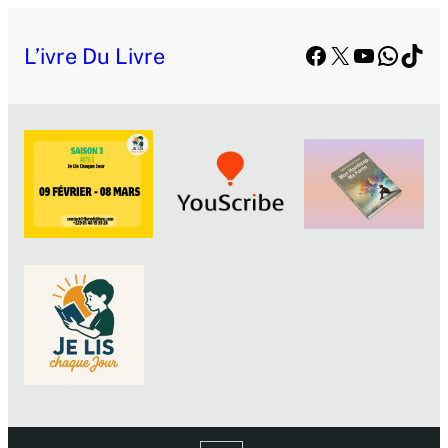
Facebook
X
YouTube
Whats
TikT
L’ivre Du Livre