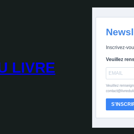
Newsl
Inscrivez-vou
Veuillez ren
U LIVRE
Veuillez renseign
contact@livredul
S'INSCRI