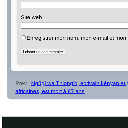
Site web
Enregistrer mon nom, mon e-mail et mon 
Prev :
Ngũgĩ wa Thiong’o, écrivain kényan et g
africaines, est mort à 87 ans