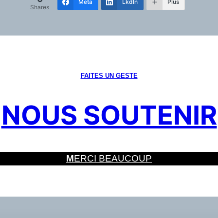
Meta
LkdIn
Plus
Shares
FAITES UN GESTE
NOUS SOUTENIR
M
ERCI BEAUCOUP