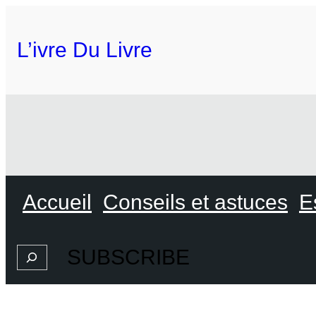
L’ivre Du Livre
Accueil
Conseils et astuces
E
SUBSCRIBE
Search