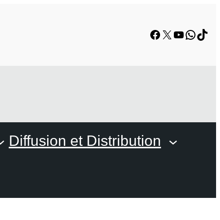
Facebook
X
YouTube
Whats
TikT
Diffusion et Distribution