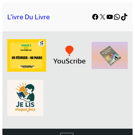
Facebook
X
YouTube
Whats
TikT
L’ivre Du Livre