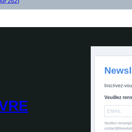
our 252)
Newsl
Inscrivez-vou
Veuillez ren
IVRE
Veuillez renseign
contact@livredul