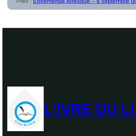
Prev :
Éphéméride livresque – 8 septembre (j
L'IVRE DU L