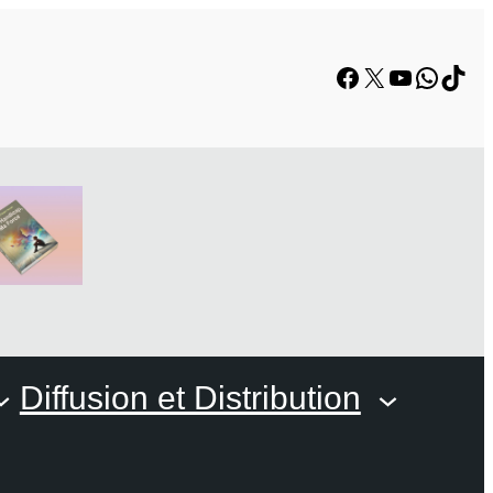
Facebook
X
YouTube
Whats
TikT
Diffusion et Distribution