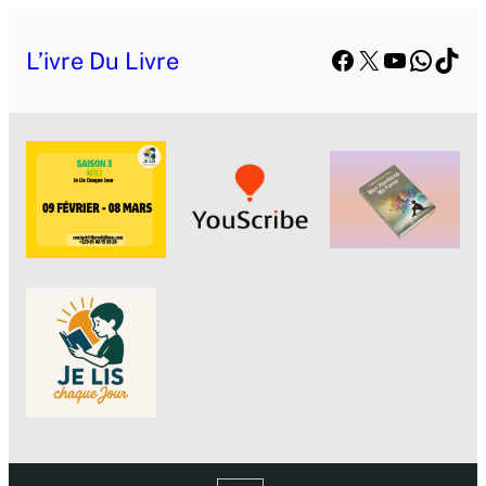
Facebook
X
YouTube
Whats
TikT
L’ivre Du Livre