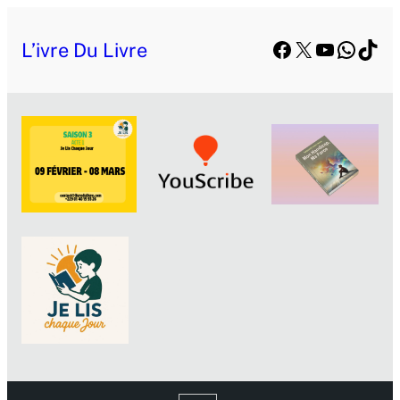
Facebook
X
YouTube
Whats
TikT
L’ivre Du Livre