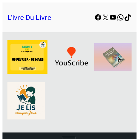
Facebook
X
YouTube
Whats
TikT
L’ivre Du Livre