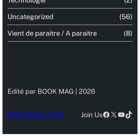
Technologie
(2)
Uncategorized
(56)
Vient de paraitre / A paraitre
(8)
Edité par BOOK MAG | 2026
Facebook
X
YouTu
TikT
DON POUR L’IVRE
Join Us