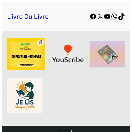
Facebook
X
YouTube
Whats
TikT
L’ivre Du Livre