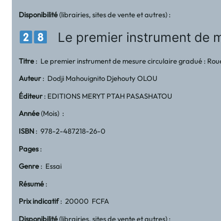
Disponibilité
(librairies, sites de vente et autres) :
Le premier instrument de me
Titre
: Le premier instrument de mesure circulaire gradué : Ro
Auteur
: Dodji Mahouignito Djehouty OLOU
Éditeur
: EDITIONS MERYT PTAH PASASHATOU
Année
(Mois) :
ISBN
: 978-2-487218-26-0
Pages
:
Genre
: Essai
Résumé
:
Prix indicatif
: 20000 FCFA
Disponibilité
(librairies, sites de vente et autres) :