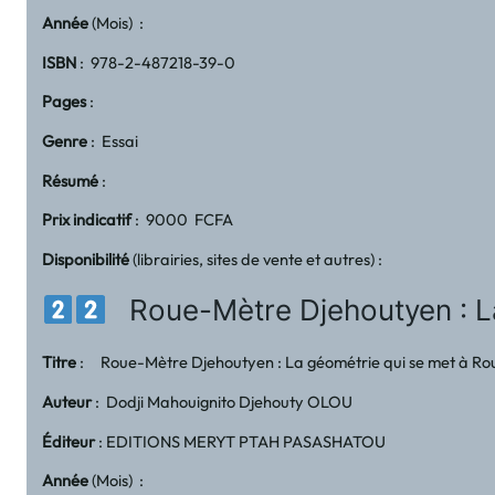
Année
(Mois) :
ISBN
: 978-2-487218-39-0
Pages
:
Genre
: Essai
Résumé
:
Prix indicatif
: 9000 FCFA
Disponibilité
(librairies, sites de vente et autres) :
Roue-Mètre Djehoutyen : La g
Titre
: Roue-Mètre Djehoutyen : La géométrie qui se met à Roule
Auteur
: Dodji Mahouignito Djehouty OLOU
Éditeur
: EDITIONS MERYT PTAH PASASHATOU
Année
(Mois) :