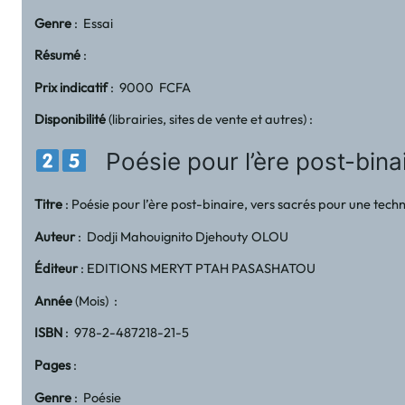
Genre
: Essai
Résumé
:
Prix indicatif
: 9000 FCFA
Disponibilité
(librairies, sites de vente et autres) :
Poésie pour l’ère post-binai
Titre
: Poésie pour l’ère post-binaire, vers sacrés pour une tech
Auteur
: Dodji Mahouignito Djehouty OLOU
Éditeur
: EDITIONS MERYT PTAH PASASHATOU
Année
(Mois) :
ISBN
: 978-2-487218-21-5
Pages
:
Genre
: Poésie