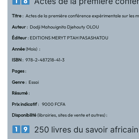
Actes de la première confér
Titre
: Actes de la première conférence expérimentale sur les
Auteur
: Dodji Mahouignito Djehouty OLOU
Éditeur
: EDITIONS MERYT PTAH PASASHATOU
Année
(Mois) :
ISBN
: 978-2-487218-41-3
Pages
:
Genre
: Essai
Résumé
:
Prix indicatif
: 9000 FCFA
Disponibilité
(librairies, sites de vente et autres) :
250 livres du savoir africai