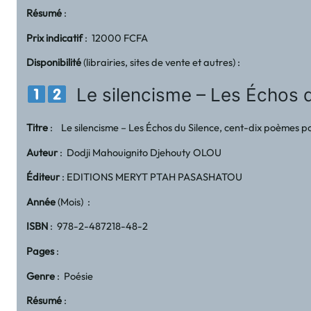
Résumé
:
Prix indicatif
: 12000 FCFA
Disponibilité
(librairies, sites de vente et autres) :
Le silencisme – Les Échos du
Titre
: Le silencisme – Les Échos du Silence, cent-dix poèmes pou
Auteur
: Dodji Mahouignito Djehouty OLOU
Éditeur
: EDITIONS MERYT PTAH PASASHATOU
Année
(Mois) :
ISBN
: 978-2-487218-48-2
Pages
:
Genre
: Poésie
Résumé
: