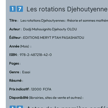
Les rotations Djehoutyenne
Titre
: Les rotations Djehoutyennes : théorie et sommes math
Auteur
: Dodji Mahouignito Djehouty OLOU
Éditeur
: EDITIONS MERYT PTAH PASASHATOU
Année
(Mois) :
ISBN
: 978-2-487218-42-0
Pages
:
Genre
: Essai
Résumé
:
Prix indicatif
: 12000 FCFA
Disponibilité
(librairies, sites de vente et autres) :