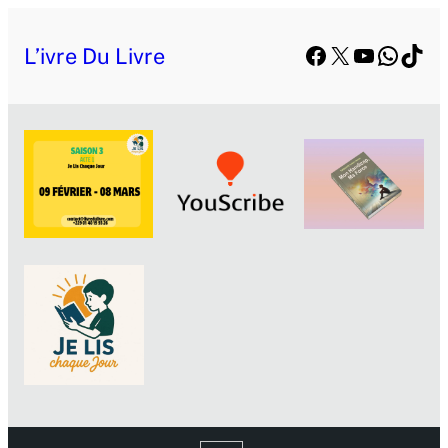
Facebook
X
YouTube
Whats
TikT
L’ivre Du Livre