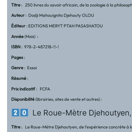
Titre
: 250 livres du savoir africain, de la zoologie à la philos
Auteur
: Dodji Mahouignito Djehouty OLOU
Éditeur
: EDITIONS MERYT PTAH PASASHATOU
Année
(Mois) :
ISBN
: 978-2-487218-!!-!
Pages
:
Genre
: Essai
Résumé
:
Prix indicatif
: FCFA
Disponibilité
(librairies, sites de vente et autres) :
Le Roue-Mètre Djehoutyen, d
Titre
: Le Roue-Mètre Djehoutyen, de l’expérience concrète à la