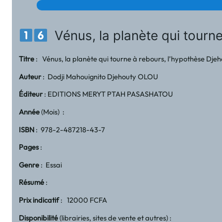
Vénus, la planète qui tourn
Titre
: Vénus, la planète qui tourne à rebours, l’hypothèse Dj
Auteur
: Dodji Mahouignito Djehouty OLOU
Éditeur
: EDITIONS MERYT PTAH PASASHATOU
Année
(Mois) :
ISBN
: 978-2-487218-43-7
Pages
:
Genre
: Essai
Résumé
:
Prix indicatif
: 12000 FCFA
Disponibilité
(librairies, sites de vente et autres) :