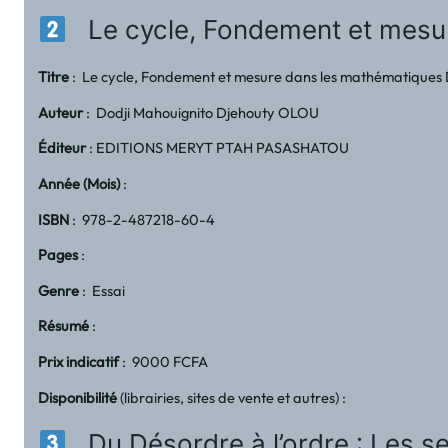
Le cycle, Fondement et mesu
Titre
: Le cycle, Fondement et mesure dans les mathématiques
Auteur
: Dodji Mahouignito Djehouty OLOU
Éditeur
: EDITIONS MERYT PTAH PASASHATOU
Année (Mois)
:
ISBN
: 978-2-487218-60-4
Pages
:
Genre
: Essai
Résumé
:
Prix indicatif
: 9000 FCFA
Disponibilité
(librairies, sites de vente et autres) :
Du Désordre à l’ordre : Les sec