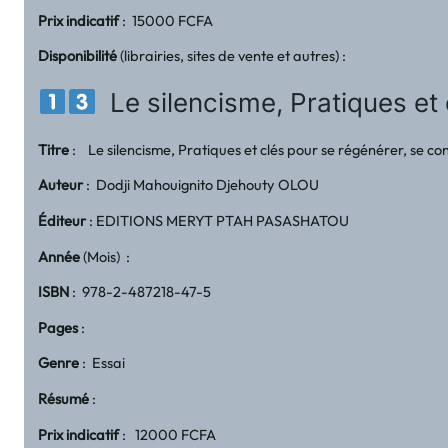
Prix indicatif
: 15000 FCFA
Disponibilité
(librairies, sites de vente et autres) :
Le silencisme, Pratiques et c
Titre
: Le silencisme, Pratiques et clés pour se régénérer, se con
Auteur
: Dodji Mahouignito Djehouty OLOU
Éditeur
: EDITIONS MERYT PTAH PASASHATOU
Année
(Mois) :
ISBN
: 978-2-487218-47-5
Pages
:
Genre
: Essai
Résumé
:
Prix indicatif
: 12000 FCFA