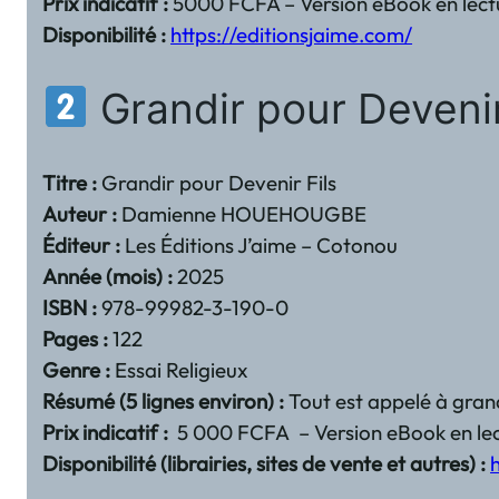
Prix indicatif :
5000 FCFA – Version eBook en lectu
Disponibilité :
https://editionsjaime.com/
Grandir pour Devenir
Titre :
Grandir pour Devenir Fils
Auteur :
Damienne HOUEHOUGBE
Éditeur :
Les Éditions J’aime – Cotonou
Année (mois) :
2025
ISBN :
978-99982-3-190-0
Pages :
122
Genre :
Essai Religieux
Résumé (5 lignes environ) :
Tout est appelé à grand
Prix indicatif :
5 000 FCFA – Version eBook en lec
Disponibilité (librairies, sites de vente et autres) :