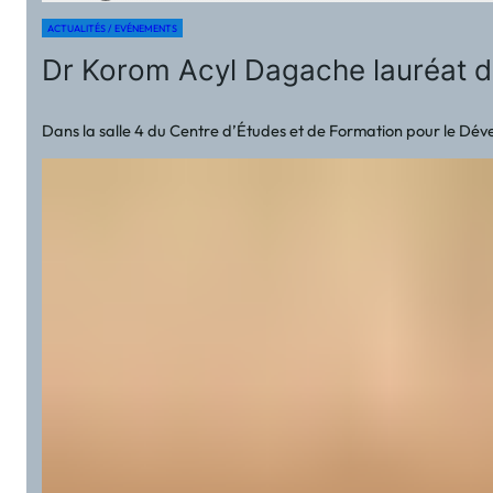
ACTUALITÉS / EVÉNEMENTS
Dr Korom Acyl Dagache lauréat 
Dans la salle 4 du Centre d’Études et de Formation pour le Dé