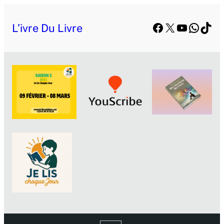
Facebook
X
YouTube
Whats
TikT
L’ivre Du Livre