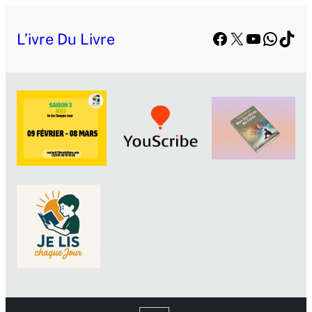
Facebook
X
YouTube
Whats
TikT
L’ivre Du Livre