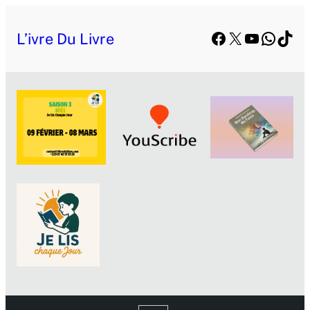
Facebook
X
YouTube
Whats
TikT
L’ivre Du Livre