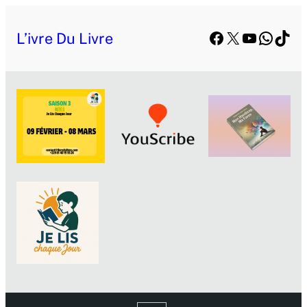
Facebook
X
YouTube
Whats
TikT
L’ivre Du Livre