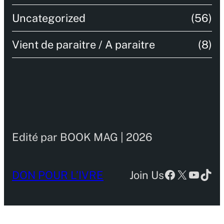
Uncategorized
(56)
Vient de paraitre / A paraitre
(8)
Edité par BOOK MAG | 2026
Facebook
X
YouTu
TikT
DON POUR L’IVRE
Join Us