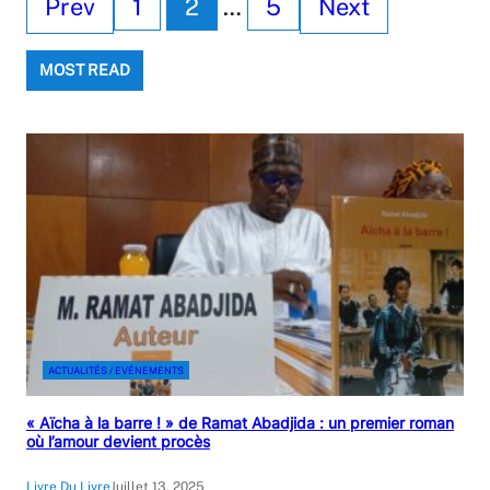
Prev
1
2
…
5
Next
MOST READ
ACTUALITÉS / EVÉNEMENTS
« Aïcha à la barre ! » de Ramat Abadjida : un premier roman
où l’amour devient procès
Livre Du Livre
Juillet 13, 2025