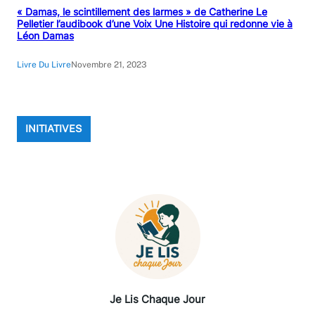
« Damas, le scintillement des larmes » de Catherine Le
Pelletier l’audibook d’une Voix Une Histoire qui redonne vie à
Léon Damas
Livre Du Livre
Novembre 21, 2023
INITIATIVES
Je Lis Chaque Jour