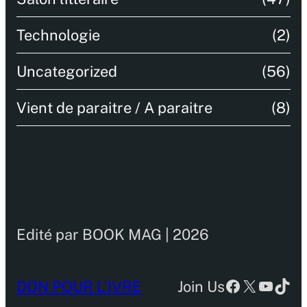
Technologie
(2)
Uncategorized
(56)
Vient de paraitre / A paraitre
(8)
Edité par BOOK MAG | 2026
Facebook
X
YouTu
TikT
DON POUR L’IVRE
Join Us