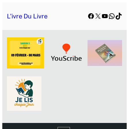
Aller
Facebook
X
YouTube
Whats
TikT
au
L’ivre Du Livre
contenu