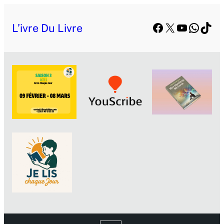
Aller
Facebook
X
YouTube
Whats
TikT
au
L’ivre Du Livre
contenu