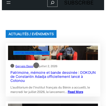
Search
SUBSCRIBE
ACTUALITÉS / EVÉNEMENTS
VIENT DE PARAITRE / A PARAITRE
Gervais Dassi
juillet 2, 2026
Patrimoine, mémoire et bande dessinée : DOKOUN
de Constantin Adadja officiellement lancé à
Cotonou
L’auditorium de l’Institut français du Bénin a accueilli, le
mercredi 1er juillet 2026, le lancement…
Read More