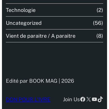
Technologie
(2)
Uncategorized
(56)
Vient de paraitre / A paraitre
(8)
Edité par BOOK MAG | 2026
Facebook
X
YouTu
TikT
DON POUR L’IVRE
Join Us