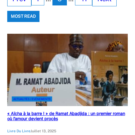
MOST READ
ACTUALITÉS / EVÉNEMENTS
« Aïcha à la barre ! » de Ramat Abadjida : un premier roman
où l’amour devient procès
Livre Du Livre
Juillet 13, 2025