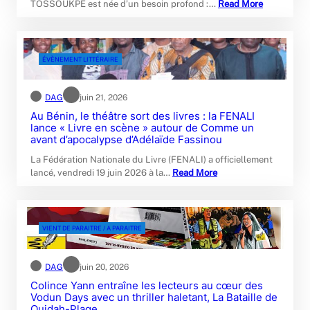
TOSSOUKPÈ est née d’un besoin profond :…
Read More
ÉVÈNEMENT LITTÉRAIRE
DAG
juin 21, 2026
Au Bénin, le théâtre sort des livres : la FENALI
lance « Livre en scène » autour de Comme un
avant d’apocalypse d’Adélaïde Fassinou
La Fédération Nationale du Livre (FENALI) a officiellement
lancé, vendredi 19 juin 2026 à la…
Read More
VIENT DE PARAITRE / A PARAITRE
DAG
juin 20, 2026
Colince Yann entraîne les lecteurs au cœur des
Vodun Days avec un thriller haletant, La Bataille de
Ouidah-Plage