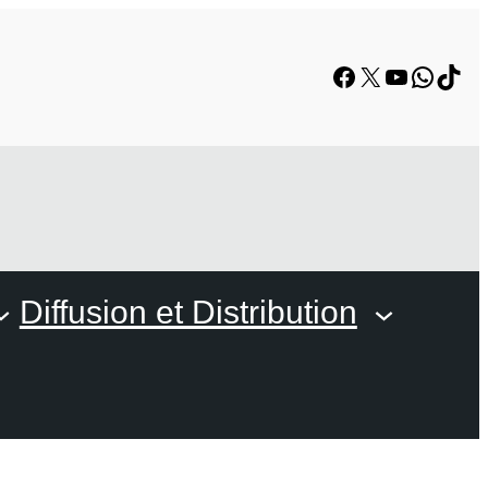
Facebook
X
YouTube
Whats
TikT
Diffusion et Distribution