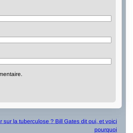
mentaire.
 sur la tuberculose ? Bill Gates dit oui, et voici
pourquoi