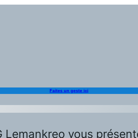
Faites un geste ici
emankreo vous présente l