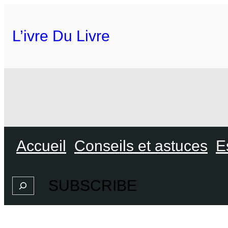
L’ivre Du Livre
Accueil
Conseils et astuces
E
SUBSCRIBE
Search