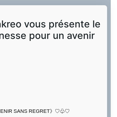
reo vous présente le
unesse pour un avenir
UN AVENIR SANS REGRET》♡♧♡