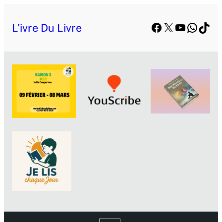
Facebook
X
YouTube
Whats
TikT
L’ivre Du Livre